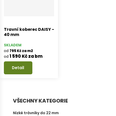
Travní koberec DAISY -
40 mm
SKLADEM
od
795 Kč za m2
1 590 Kč za bm
od
Detail
VŠECHNY KATEGORIE
Nízké trávníky do 22 mm