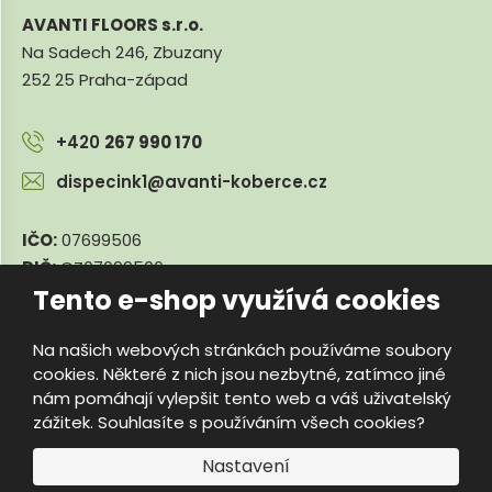
AVANTI FLOORS s.r.o.
Na Sadech 246, Zbuzany
252 25 Praha-západ
+420
267 990 170
dispecink1@avanti-koberce.cz
IČO:
07699506
DIČ:
CZ07699506
Tento e-shop využívá cookies
Na našich webových stránkách používáme soubory
© 2026, e-travnik.cz
cookies. Některé z nich jsou nezbytné, zatímco jiné
Úvodní strana
Obchodní podmínky
Poradna
Kontakty
nám pomáhají vylepšit tento web a váš uživatelský
Mapa stránek
zážitek. Souhlasíte s používáním všech cookies?
e
Vyrobila
B
Nastavení
R