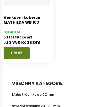
Venkovní koberce
MATHILDA WB 103
SKLADEM
od
1 675 Kč za m2
3 350 Kč za bm
od
Detail
VŠECHNY KATEGORIE
Nízké trávníky do 22 mm
Střední trávníky 23 - 39 mm