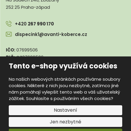
252 25 Praha-západ
+420
267 990 170
dispecink1@avanti-koberce.cz
IČO:
07699506
DIČ:
CZ07699506
Tento e-shop využívá cookies
Na našich webových stránkách používáme soubory
© 2026, e-travnik.cz
cookies. Některé z nich jsou nezbytné, zatímco jiné
Úvodní strana
Obchodní podmínky
Poradna
Kontakty
nám pomáhají vylepšit tento web a váš uživatelský
Mapa stránek
zážitek. Souhlasíte s používáním všech cookies?
e
Vyrobila
B
Nastavení
R
Jen nezbytné
Á
N