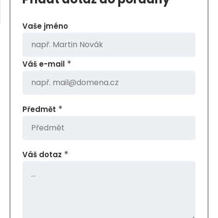
m
e
j
n
d
Vaše jméno
u
e
*
Váš e-mail
*
Předmět
*
Váš dotaz