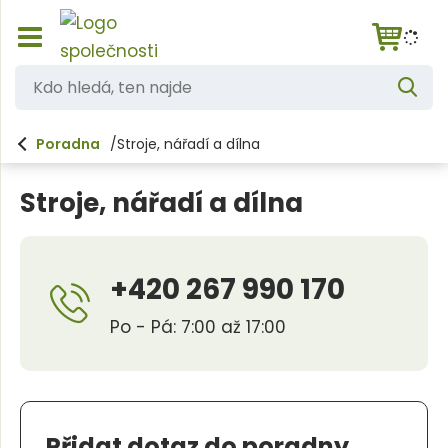
Z
K
o
V
d
b
y
h
r
o
l
Poradna
Stroje, nářadí a dílna
a
e
h
d
z
a
i
l
t
Stroje, nářadí a dílna
t
e
/
s
d
k
á
r
+420 267 990 170
ý
,
t
Po - Pá: 7:00 až 17:00
t
h
l
e
a
n
v
n
n
í
Přidat dotaz do poradny
a