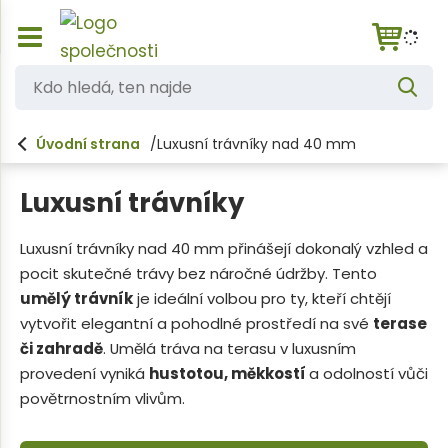
Z
K
o
V
d
b
y
h
r
o
l
Úvodní strana
Luxusní trávníky nad 40 mm
a
e
h
d
z
a
i
l
t
Luxusní trávníky
t
e
/
s
d
Luxusní trávníky nad 40 mm přinášejí dokonalý vzhled a
k
pocit skutečné trávy bez náročné údržby. Tento
á
r
ý
umělý trávník
je ideální volbou pro ty, kteří chtějí
,
t
vytvořit elegantní a pohodlné prostředí na své
terase
t
h
či zahradě
. Umělá tráva na terasu v luxusním
l
e
provedení vyniká
hustotou, měkkostí
a odolností vůči
a
n
v
povětrnostním vlivům.
n
n
í
a