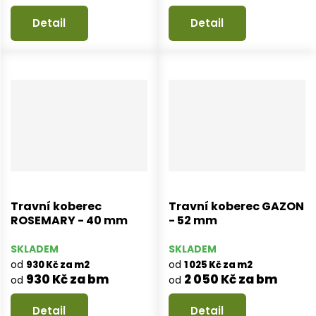
Detail
Detail
Travní koberec
Travní koberec GAZON
ROSEMARY - 40 mm
- 52 mm
SKLADEM
SKLADEM
od
od
930 Kč za m2
1 025 Kč za m2
930 Kč za bm
2 050 Kč za bm
od
od
Detail
Detail