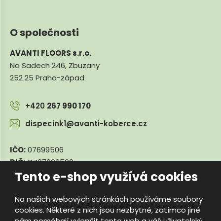
O společnosti
AVANTI FLOORS s.r.o.
Na Sadech 246, Zbuzany
252 25 Praha-západ
+420
267 990 170
dispecink1@avanti-koberce.cz
IČO:
07699506
DIČ:
CZ07699506
Tento e-shop využívá cookies
Na našich webových stránkách používáme soubory
© 2026, e-travnik.cz
cookies. Některé z nich jsou nezbytné, zatímco jiné
Úvodní strana
Obchodní podmínky
Poradna
Kontakty
nám pomáhají vylepšit tento web a váš uživatelský