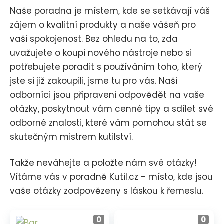
m
Naše poradna je místem, kde se setkávají váš
e
j
n
zájem o kvalitní produkty a naše vášeň pro
d
u
vaši spokojenost. Bez ohledu na to, zda
e
uvažujete o koupi nového nástroje nebo si
potřebujete poradit s používáním toho, který
jste si již zakoupili, jsme tu pro vás. Naši
odborníci jsou připraveni odpovědět na vaše
otázky, poskytnout vám cenné tipy a sdílet své
odborné znalosti, které vám pomohou stát se
skutečným mistrem kutilství.
Takže neváhejte a položte nám své otázky!
Vítáme vás v poradně Kutil.cz - místo, kde jsou
vaše otázky zodpovězeny s láskou k řemeslu.
0
0