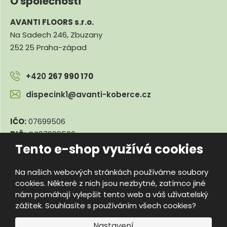
O společnosti
AVANTI FLOORS s.r.o.
Na Sadech 246, Zbuzany
252 25 Praha-západ
+420
267 990 170
dispecink1@avanti-koberce.cz
IČO:
07699506
DIČ:
CZ07699506
Tento e-shop využívá cookies
Na našich webových stránkách používáme soubory
© 2026, e-travnik.cz
cookies. Některé z nich jsou nezbytné, zatímco jiné
Úvodní strana
Obchodní podmínky
Poradna
Kontakty
nám pomáhají vylepšit tento web a váš uživatelský
Mapa stránek
zážitek. Souhlasíte s používáním všech cookies?
e
Vyrobila
B
Nastavení