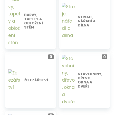
BARVY,
STROJE,
TAPETY A
NÁŘADÍ A
OBLOŽENÍ
DÍLNA
STĚN
0
0
STAVEBNINY,
DŘEVO,
ŽELEZÁŘSTVÍ
OKNA A
DVEŘE