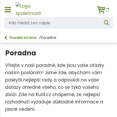
Z
K
o
V
d
b
y
h
r
o
l
Úvodní strana
Poradna
a
e
h
d
z
a
i
l
t
Poradna
t
e
/
s
d
Vítejte v naší poradně, kde jsou vaše otázky
k
á
naším posláním! Jsme zde, abychom vám
r
ý
,
poskytli nejlepší rady a odpovědi na vaše
t
t
dotazy ohledně všeho, co se týká vašeho
h
l
e
zboží. Zde na Kutil.cz chápeme, že nejlepší
a
n
rozhodnutí vyžaduje důkladné informace a
v
n
n
jasné vedení.
í
a