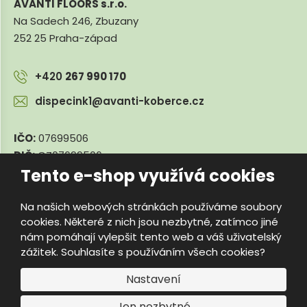
AVANTI FLOORS s.r.o.
Na Sadech 246, Zbuzany
252 25 Praha-západ
+420
267 990 170
dispecink1@avanti-koberce.cz
IČO:
07699506
DIČ:
CZ07699506
Tento e-shop využívá cookies
Na našich webových stránkách používáme soubory
© 2026, e-travnik.cz
cookies. Některé z nich jsou nezbytné, zatímco jiné
Úvodní strana
Obchodní podmínky
Poradna
Kontakty
nám pomáhají vylepšit tento web a váš uživatelský
Mapa stránek
zážitek. Souhlasíte s používáním všech cookies?
e
Vyrobila
B
Nastavení
R
Jen nezbytné
Á