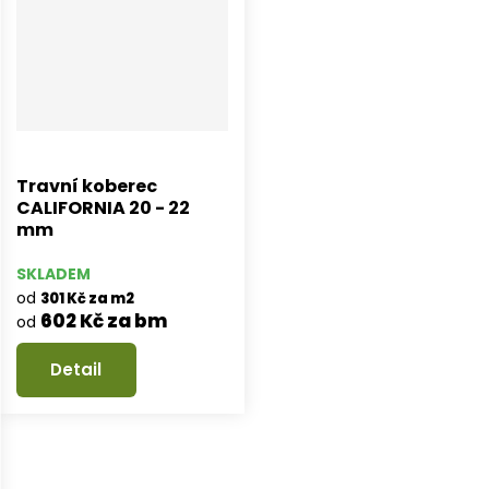
Travní koberec
CALIFORNIA 20 - 22
mm
SKLADEM
od
301 Kč za m2
602 Kč za bm
od
Detail