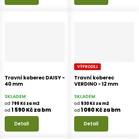
VÝPRODEJ
Travní koberec DAISY -
Travní koberec
40 mm
VERDINO - 12 mm
SKLADEM
SKLADEM
od
od
795 Kč za m2
530 Kč za m2
1 590 Kč za bm
1 060 Kč za bm
od
od
Detail
Detail