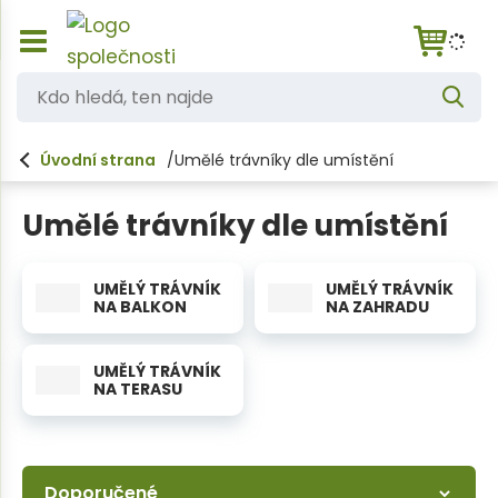
Z
K
o
V
d
b
y
h
r
o
l
Úvodní strana
Umělé trávníky dle umístění
a
e
h
d
z
a
i
l
t
Umělé trávníky dle umístění
t
e
/
s
d
k
UMĚLÝ TRÁVNÍK
UMĚLÝ TRÁVNÍK
á
NA BALKON
NA ZAHRADU
r
ý
,
t
t
UMĚLÝ TRÁVNÍK
h
NA TERASU
l
e
a
n
v
n
n
í
a