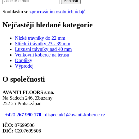
Přihlásit
Souhlasím se
zpracováním osobních údajů
.
Nejčastěji hledané kategorie
Nízké trávníky do 22 mm
Střední trávníky 23 - 39 mm
Luxusní trávníky nad 40 mm
Venkovní koberce na terasu
Doplňky
Výprodej
O společnosti
AVANTI FLOORS s.r.o.
Na Sadech 246, Zbuzany
252 25 Praha-západ
+420
267 990 170
dispecink1@avanti-koberce.cz
IČO:
07699506
DIČ:
CZ07699506