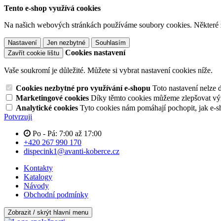
Tento e-shop využívá cookies
Na našich webových stránkách používáme soubory cookies. Některé z n
Nastavení
Jen nezbytné
Souhlasím
Cookies nastavení
Zavřít cookie lištu
Vaše soukromí je důležité. Můžete si vybrat nastavení cookies níže.
Cookies nezbytné pro využívání e-shopu
Toto nastavení nelze 
Marketingové cookies
Díky těmto cookies můžeme zlepšovat výko
Analytické cookies
Tyto cookies nám pomáhají pochopit, jak e-s
Potvrzuji
Po - Pá: 7:00 až 17:00
+420 267 990 170
dispecink1@avanti-koberce.cz
Kontakty
Katalogy
Návody
Obchodní podmínky
Zobrazit / skrýt hlavní menu