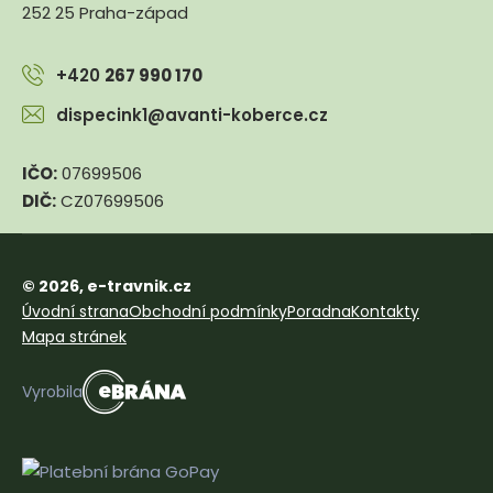
252 25 Praha-západ
+420
267 990 170
dispecink1@avanti-koberce.cz
IČO:
07699506
DIČ:
CZ07699506
© 2026, e-travnik.cz
Úvodní strana
Obchodní podmínky
Poradna
Kontakty
Mapa stránek
e
Vyrobila
B
R
Á
N