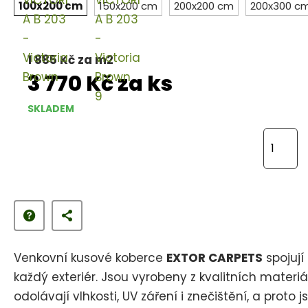
100x200 cm
150x200 cm
200x200 cm
200x300 c
1 885 Kč za m2
3 770 Kč za ks
SKLADEM
Z
m
ě
n
i
t
p
Venkovní kusové koberce
EXTOR CARPETS
spojují
o
každý exteriér. Jsou vyrobeny z kvalitních materiá
č
odolávají vlhkosti, UV záření i znečištění, a proto j