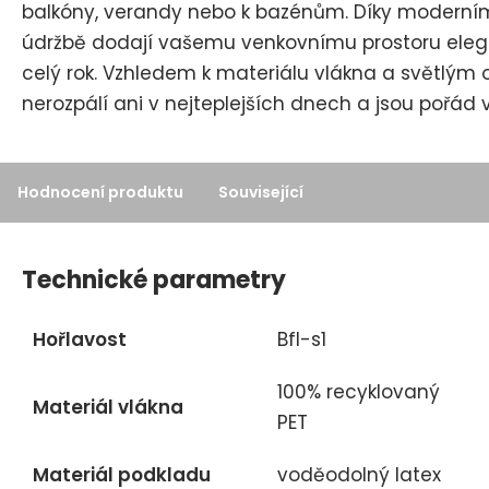
e
balkóny, verandy nebo k bazénům. Díky modern
t
údržbě dodají vašemu venkovnímu prostoru elega
celý rok. Vzhledem k materiálu vlákna a světlým
nerozpálí ani v nejteplejších dnech a jsou pořád 
Hodnocení produktu
Související
Technické parametry
Hořlavost
Bfl-s1
100% recyklovaný
Materiál vlákna
PET
Materiál podkladu
voděodolný latex