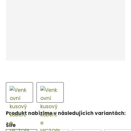
m
e
j
n
d
u
e
Produkt nabízíme v následujících variantách:
Šíře