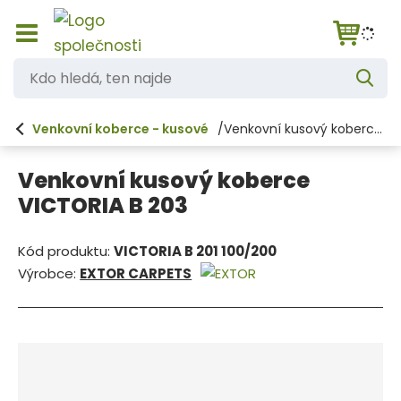
Z
K
o
V
d
b
y
h
r
o
l
Venkovní koberce - kusové
Venkovní kusový koberce VICTORIA B 203
a
e
h
d
z
a
i
l
t
Venkovní kusový koberce
t
e
/
VICTORIA B 203
s
d
k
á
r
Kód produktu:
VICTORIA B 201 100/200
ý
,
Výrobce:
EXTOR CARPETS
t
t
h
l
e
a
n
v
n
n
í
a