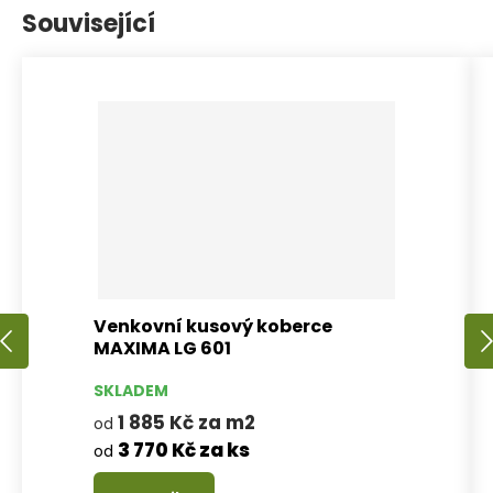
Související
Venkovní kusový koberce
MAXIMA LG 601
SKLADEM
1 885 Kč za m2
od
3 770 Kč za ks
od