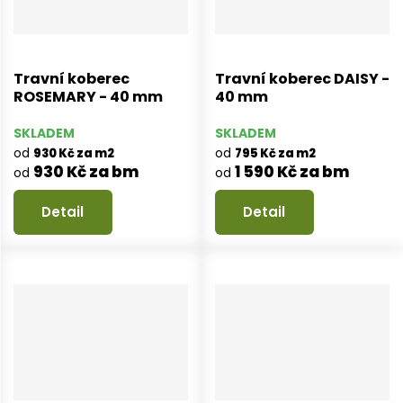
Travní koberec
Travní koberec DAISY -
ROSEMARY - 40 mm
40 mm
SKLADEM
SKLADEM
od
od
930 Kč za m2
795 Kč za m2
930 Kč za bm
1 590 Kč za bm
od
od
Detail
Detail