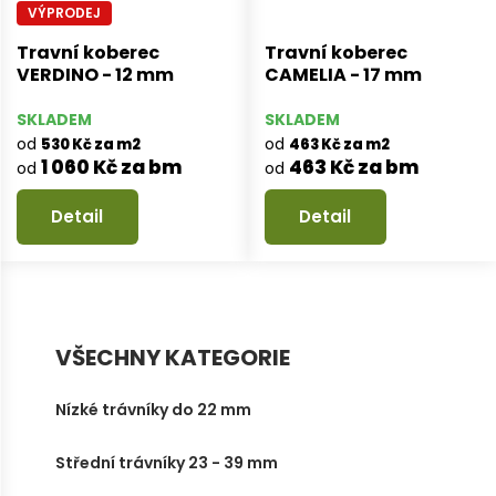
VÝPRODEJ
Travní koberec
Travní koberec
VERDINO - 12 mm
CAMELIA - 17 mm
SKLADEM
SKLADEM
od
od
530 Kč za m2
463 Kč za m2
1 060 Kč za bm
463 Kč za bm
od
od
Detail
Detail
VŠECHNY KATEGORIE
Nízké trávníky do 22 mm
Střední trávníky 23 - 39 mm