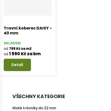
Travní koberec DAISY -
40 mm
SKLADEM
od
795 Kč za m2
1 590 Kč za bm
od
Detail
VŠECHNY KATEGORIE
Nízké trávníky do 22 mm