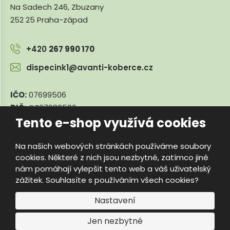
Na Sadech 246, Zbuzany
252 25 Praha-západ
+420
267 990 170
dispecink1@avanti-koberce.cz
IČO:
07699506
DIČ:
CZ07699506
Tento e-shop využívá cookies
Na našich webových stránkách používáme soubory
© 2026, e-travnik.cz
cookies. Některé z nich jsou nezbytné, zatímco jiné
Úvodní strana
Obchodní podmínky
Poradna
Kontakty
nám pomáhají vylepšit tento web a váš uživatelský
Mapa stránek
zážitek. Souhlasíte s používáním všech cookies?
e
Vyrobila
B
Nastavení
R
Jen nezbytné
Á