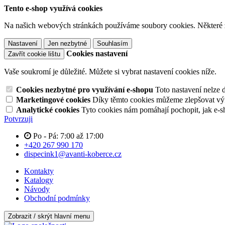
Tento e-shop využívá cookies
Na našich webových stránkách používáme soubory cookies. Některé z n
Nastavení
Jen nezbytné
Souhlasím
Cookies nastavení
Zavřít cookie lištu
Vaše soukromí je důležité. Můžete si vybrat nastavení cookies níže.
Cookies nezbytné pro využívání e-shopu
Toto nastavení nelze 
Marketingové cookies
Díky těmto cookies můžeme zlepšovat výko
Analytické cookies
Tyto cookies nám pomáhají pochopit, jak e-s
Potvrzuji
Po - Pá: 7:00 až 17:00
+420 267 990 170
dispecink1@avanti-koberce.cz
Kontakty
Katalogy
Návody
Obchodní podmínky
Zobrazit / skrýt hlavní menu