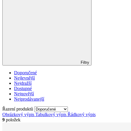
Filtry
Doporučené
Nejlevnější
Nejdražší
Dostupné
Nejnovější
Nejprodávanejší
Řazení produktů
Obrázkový výpis
Tabulkový výpis
Řádkový výpis
9
položek