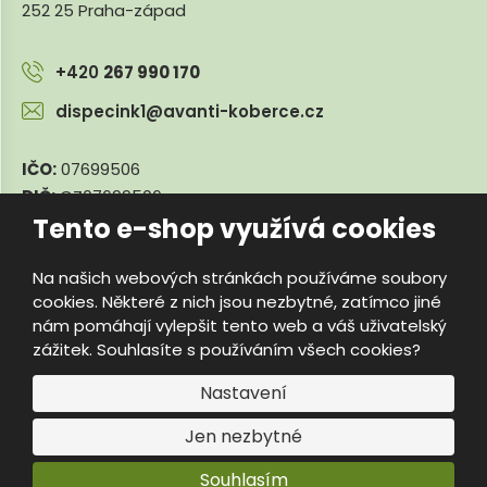
252 25 Praha-západ
+420
267 990 170
dispecink1@avanti-koberce.cz
IČO:
07699506
DIČ:
CZ07699506
Tento e-shop využívá cookies
Na našich webových stránkách používáme soubory
© 2026, e-travnik.cz
cookies. Některé z nich jsou nezbytné, zatímco jiné
Úvodní strana
Obchodní podmínky
Poradna
Kontakty
nám pomáhají vylepšit tento web a váš uživatelský
Mapa stránek
zážitek. Souhlasíte s používáním všech cookies?
e
Vyrobila
B
Nastavení
R
Jen nezbytné
Á
N
Souhlasím
A