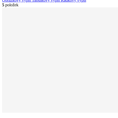
Obrázkový výpis
Tabulkový výpis
Řádkový výpis
5
položek