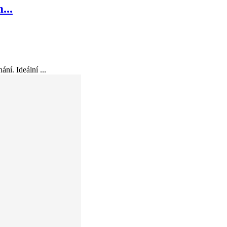
...
ání. Ideální ...