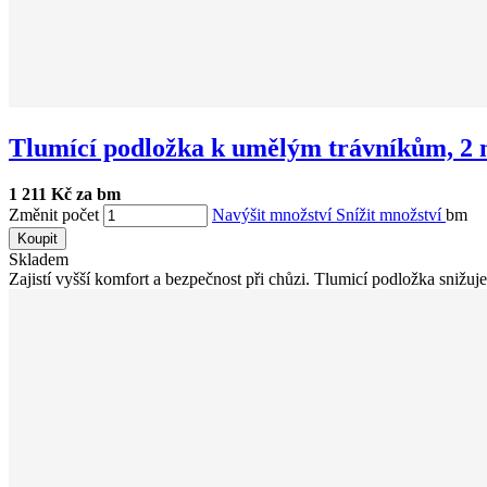
Tlumící podložka k umělým trávníkům, 2
1 211 Kč za bm
Změnit počet
Navýšit množství
Snížit množství
bm
Koupit
Skladem
Zajistí vyšší komfort a bezpečnost při chůzi. Tlumicí podložka snižuje 