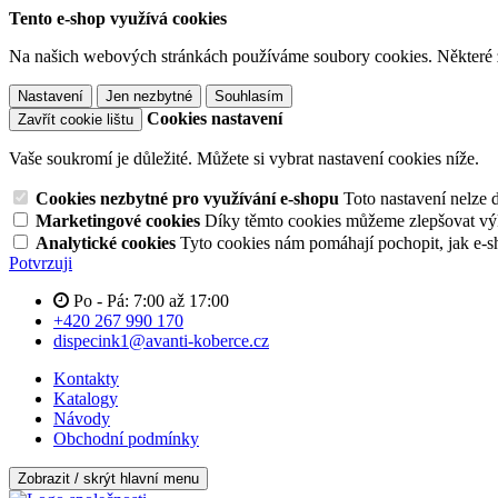
Tento e-shop využívá cookies
Na našich webových stránkách používáme soubory cookies. Některé z n
Nastavení
Jen nezbytné
Souhlasím
Cookies nastavení
Zavřít cookie lištu
Vaše soukromí je důležité. Můžete si vybrat nastavení cookies níže.
Cookies nezbytné pro využívání e-shopu
Toto nastavení nelze 
Marketingové cookies
Díky těmto cookies můžeme zlepšovat výko
Analytické cookies
Tyto cookies nám pomáhají pochopit, jak e-s
Potvrzuji
Po - Pá: 7:00 až 17:00
+420 267 990 170
dispecink1@avanti-koberce.cz
Kontakty
Katalogy
Návody
Obchodní podmínky
Zobrazit / skrýt hlavní menu