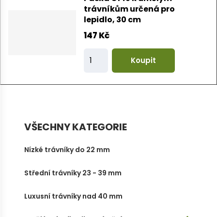
i
trávníkům určená pro
lepidlo, 30 cm
t
p
147 Kč
o
Z
č
Koupit
m
e
ě
t
n
i
t
VŠECHNY KATEGORIE
p
o
Nízké trávníky do 22 mm
č
Střední trávníky 23 - 39 mm
e
t
Luxusní trávníky nad 40 mm