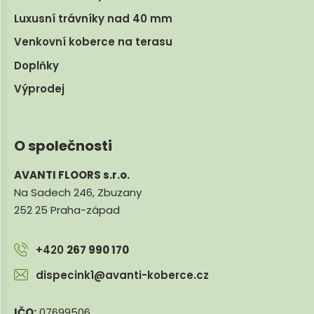
Luxusní trávníky nad 40 mm
Venkovní koberce na terasu
Doplňky
Výprodej
O společnosti
AVANTI FLOORS s.r.o.
Na Sadech 246, Zbuzany
252 25 Praha-západ
+420
267 990 170
dispecink1@avanti-koberce.cz
IČO:
07699506