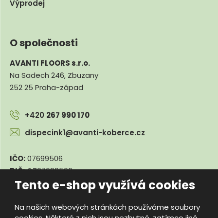
Výprodej
O společnosti
AVANTI FLOORS s.r.o.
Na Sadech 246, Zbuzany
252 25 Praha-západ
+420
267 990 170
dispecink1@avanti-koberce.cz
IČO:
07699506
DIČ:
CZ07699506
Tento e-shop využívá cookies
Na našich webových stránkách používáme soubory
© 2026, e-travnik.cz
cookies. Některé z nich jsou nezbytné, zatímco jiné