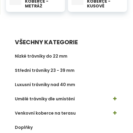
m
KOBERCE -
KOBERCE -
METRÁŽ
KUSOVÉ
e
j
n
d
u
e
VŠECHNY KATEGORIE
Nízké trávníky do 22 mm
Střední trávníky 23 - 39 mm
Luxusní trávníky nad 40 mm
Umělé trávníky dle umístění
Venkovní koberce na terasu
Doplňky