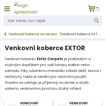
Z
K
o
V
d
b
y
h
r
o
l
Venkovní koberce na terasu
Venkovní koberce EXTOR
a
e
h
d
z
a
i
l
t
Venkovní koberce EXTOR
t
e
/
s
d
Venkovní koberec
Extor Carpets
je praktickým a
k
stylovým doplňkem pro vaši terasu, balkon nebo
á
r
ý
zahradu. Díky odolnému materiálu zvládá déšť, slunce i
,
t
nečistoty, takže je ideální pro celoroční použití.
t
h
Snadno se udržuje, je příjemný na dotek a dodá
l
e
vašemu venkovnímu prostoru útulný vzhled.
a
n
v
n
n
í
VENKOVNÍ
VENKOVNÍ
a