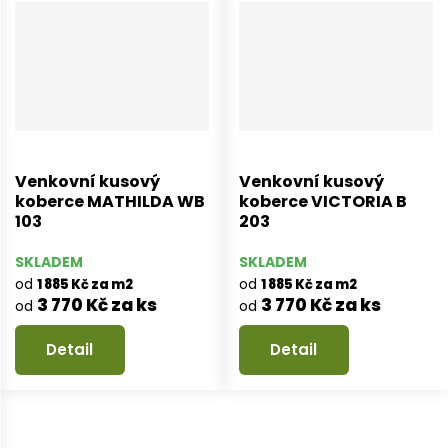
Venkovní kusový
Venkovní kusový
koberce MATHILDA WB
koberce VICTORIA B
103
203
SKLADEM
SKLADEM
od
od
1 885 Kč za m2
1 885 Kč za m2
3 770 Kč za ks
3 770 Kč za ks
od
od
Detail
Detail