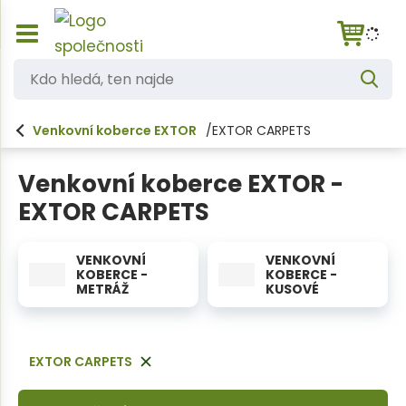
Z
K
o
V
d
b
y
h
r
o
l
Venkovní koberce EXTOR
EXTOR CARPETS
a
e
h
d
z
a
i
l
t
Venkovní koberce EXTOR -
t
e
/
EXTOR CARPETS
s
d
k
á
r
VENKOVNÍ
VENKOVNÍ
ý
,
KOBERCE -
KOBERCE -
t
METRÁŽ
KUSOVÉ
t
h
l
e
a
n
v
EXTOR CARPETS
n
n
í
a