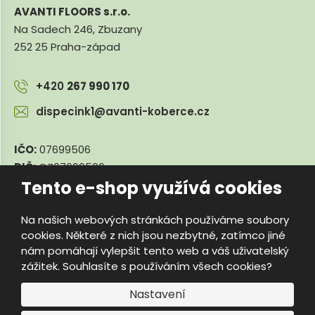
AVANTI FLOORS s.r.o.
Na Sadech 246, Zbuzany
252 25 Praha-západ
+420
267 990 170
dispecink1@avanti-koberce.cz
IČO:
07699506
DIČ:
CZ07699506
Tento e-shop využívá cookies
Na našich webových stránkách používáme soubory
© 2026, e-travnik.cz
cookies. Některé z nich jsou nezbytné, zatímco jiné
Úvodní strana
Obchodní podmínky
Poradna
Kontakty
nám pomáhají vylepšit tento web a váš uživatelský
Mapa stránek
zážitek. Souhlasíte s používáním všech cookies?
e
Vyrobila
B
Nastavení
R