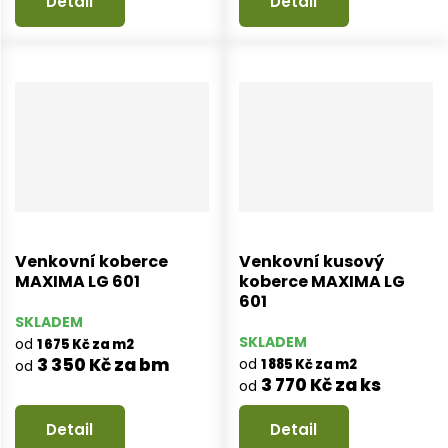
Detail
Detail
Venkovní koberce
Venkovní kusový
MAXIMA LG 601
koberce MAXIMA LG
601
SKLADEM
SKLADEM
od
1 675 Kč za m2
3 350 Kč za bm
od
1 885 Kč za m2
od
3 770 Kč za ks
od
Detail
Detail