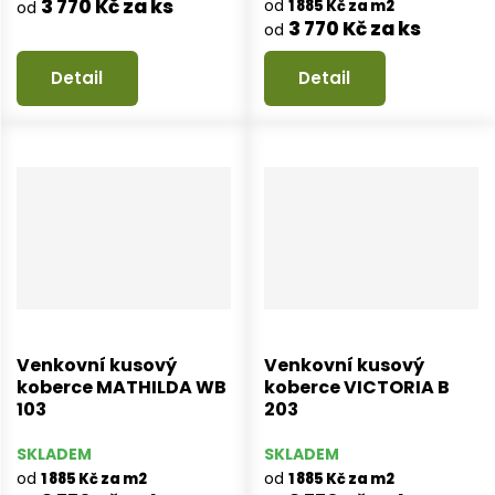
3 770 Kč za ks
od
1 885 Kč za m2
od
3 770 Kč za ks
od
Detail
Detail
Venkovní kusový
Venkovní kusový
koberce MATHILDA WB
koberce VICTORIA B
103
203
SKLADEM
SKLADEM
od
od
1 885 Kč za m2
1 885 Kč za m2