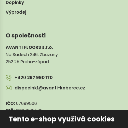
Doplňky
Výprodej
O společnosti
AVANTI FLOORS s.r.o.
Na Sadech 246, Zbuzany
252 25 Praha-západ
+420
267 990 170
dispecink1@avanti-koberce.cz
IČO:
07699506
DIČ:
CZ07699506
Tento e-shop využívá cookies