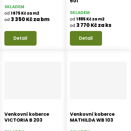
601
SKLADEM
SKLADEM
od
1 675 Kč za m2
3 350 Kč za bm
od
1 885 Kč za m2
od
3 770 Kč za ks
od
Detail
Detail
Venkovní koberce
Venkovní koberce
VICTORIA B 203
MATHILDA WB 103