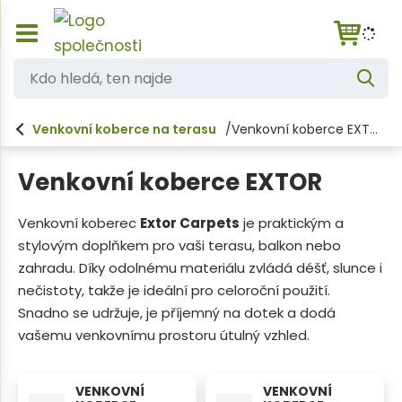
Z
K
o
V
d
b
y
h
r
o
l
Venkovní koberce na terasu
Venkovní koberce EXTOR
a
e
h
d
z
a
i
l
t
Venkovní koberce EXTOR
t
e
/
s
d
Venkovní koberec
Extor Carpets
je praktickým a
k
stylovým doplňkem pro vaši terasu, balkon nebo
á
r
ý
zahradu. Díky odolnému materiálu zvládá déšť, slunce i
,
t
nečistoty, takže je ideální pro celoroční použití.
t
h
Snadno se udržuje, je příjemný na dotek a dodá
l
e
vašemu venkovnímu prostoru útulný vzhled.
a
n
v
n
n
í
VENKOVNÍ
VENKOVNÍ
a