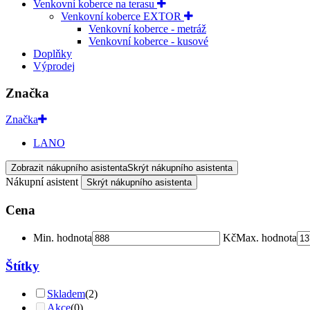
Venkovní koberce na terasu
Venkovní koberce EXTOR
Venkovní koberce - metráž
Venkovní koberce - kusové
Doplňky
Výprodej
Značka
Značka
LANO
Zobrazit nákupního asistenta
Skrýt nákupního asistenta
Nákupní asistent
Skrýt nákupního asistenta
Cena
Min. hodnota
Kč
Max. hodnota
Štítky
Skladem
(2)
Akce
(0)