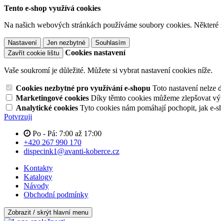
Tento e-shop využívá cookies
Na našich webových stránkách používáme soubory cookies. Některé z n
Nastavení
Jen nezbytné
Souhlasím
Cookies nastavení
Zavřít cookie lištu
Vaše soukromí je důležité. Můžete si vybrat nastavení cookies níže.
Cookies nezbytné pro využívání e-shopu
Toto nastavení nelze 
Marketingové cookies
Díky těmto cookies můžeme zlepšovat výko
Analytické cookies
Tyto cookies nám pomáhají pochopit, jak e-s
Potvrzuji
Po - Pá: 7:00 až 17:00
+420 267 990 170
dispecink1@avanti-koberce.cz
Kontakty
Katalogy
Návody
Obchodní podmínky
Zobrazit / skrýt hlavní menu