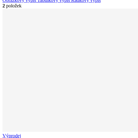
Obrázkový výpis
Tabulkový výpis
Řádkový výpis
2
položek
Výprodej