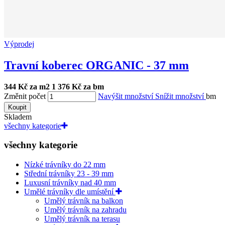
Výprodej
Travní koberec ORGANIC - 37 mm
344 Kč za m2
1 376 Kč za bm
Změnit počet
Navýšit množství
Snížit množství
bm
Koupit
Skladem
všechny kategorie
všechny kategorie
Nízké trávníky do 22 mm
Střední trávníky 23 - 39 mm
Luxusní trávníky nad 40 mm
Umělé trávníky dle umístění
Umělý trávník na balkon
Umělý trávník na zahradu
Umělý trávník na terasu