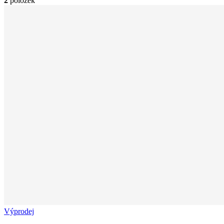
2
položek
Výprodej