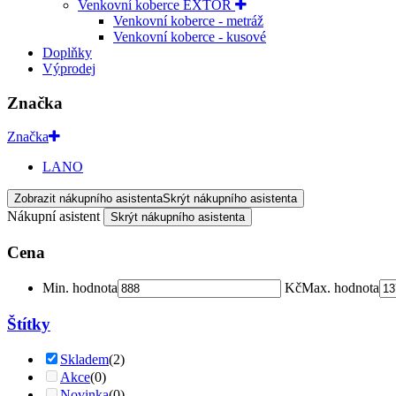
Venkovní koberce EXTOR
Venkovní koberce - metráž
Venkovní koberce - kusové
Doplňky
Výprodej
Značka
Značka
LANO
Zobrazit nákupního asistenta
Skrýt nákupního asistenta
Nákupní asistent
Skrýt nákupního asistenta
Cena
Min. hodnota
Kč
Max. hodnota
Štítky
Skladem
(2)
Akce
(0)
Novinka
(0)