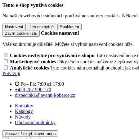
Tento e-shop využívá cookies
Na našich webových stránkách používáme soubory cookies. Některé z n
Nastavení
Jen nezbytné
Souhlasím
Cookies nastavení
Zavřít cookie lištu
Vaše soukromí je důležité. Můžete si vybrat nastavení cookies níže.
Cookies nezbytné pro využívání e-shopu
Toto nastavení nelze 
Marketingové cookies
Díky těmto cookies můžeme zlepšovat výko
Analytické cookies
Tyto cookies nám pomáhají pochopit, jak e-s
Potvrzuji
Po - Pá: 7:00 až 17:00
+420 267 990 170
dispecink1@avanti-koberce.cz
Kontakty
Katalogy
Návody
Obchodní podmínky
Zobrazit / skrýt hlavní menu