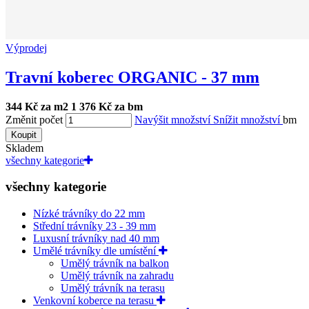
Výprodej
Travní koberec ORGANIC - 37 mm
344 Kč za m2
1 376 Kč za bm
Změnit počet
Navýšit množství
Snížit množství
bm
Koupit
Skladem
všechny kategorie
všechny kategorie
Nízké trávníky do 22 mm
Střední trávníky 23 - 39 mm
Luxusní trávníky nad 40 mm
Umělé trávníky dle umístění
Umělý trávník na balkon
Umělý trávník na zahradu
Umělý trávník na terasu
Venkovní koberce na terasu