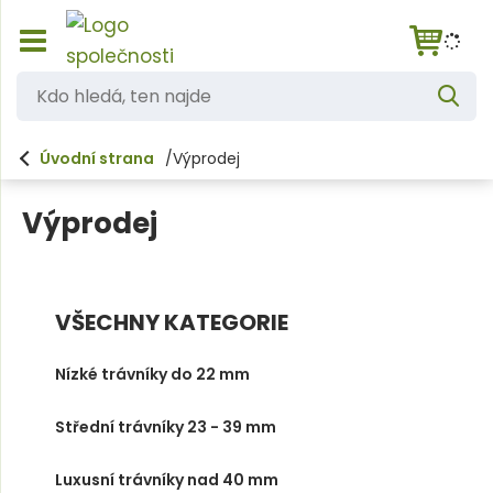
Z
K
o
V
d
b
y
h
r
o
l
Úvodní strana
Výprodej
a
e
h
d
z
a
i
l
t
Výprodej
t
e
/
s
d
k
á
r
VŠECHNY KATEGORIE
ý
,
t
t
h
Nízké trávníky do 22 mm
l
e
a
n
Střední trávníky 23 - 39 mm
v
n
n
í
Luxusní trávníky nad 40 mm
a