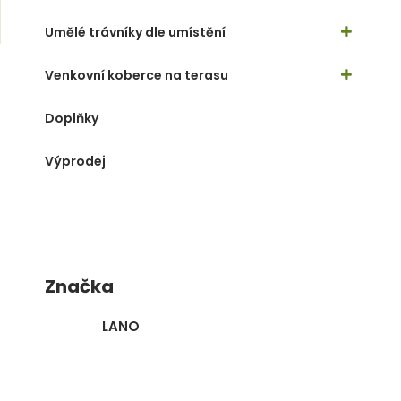
m
e
j
Umělé trávníky dle umístění
n
d
u
e
Venkovní koberce na terasu
Doplňky
Výprodej
Značka
LANO