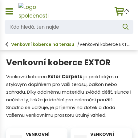
Z
K
o
V
d
b
y
h
r
o
l
Venkovní koberce na terasu
Venkovní koberce EXTOR
a
e
h
d
z
a
i
l
t
Venkovní koberce EXTOR
t
e
/
s
d
Venkovní koberec
Extor Carpets
je praktickým a
k
stylovým doplňkem pro vaši terasu, balkon nebo
á
r
ý
zahradu. Díky odolnému materiálu zvládá déšť, slunce i
,
t
nečistoty, takže je ideální pro celoroční použití.
t
h
Snadno se udržuje, je příjemný na dotek a dodá
l
e
vašemu venkovnímu prostoru útulný vzhled.
a
n
v
n
n
í
VENKOVNÍ
VENKOVNÍ
a