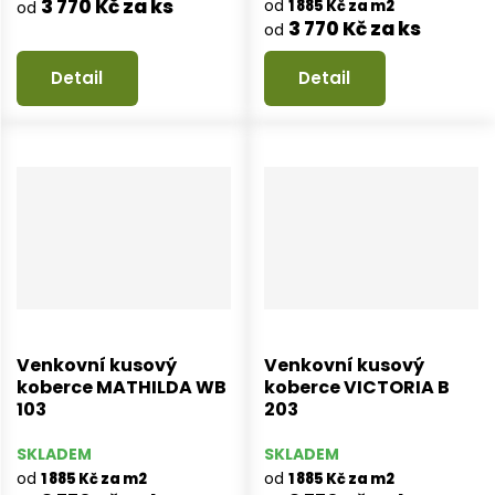
3 770 Kč za ks
od
1 885 Kč za m2
od
3 770 Kč za ks
od
Detail
Detail
Venkovní kusový
Venkovní kusový
koberce MATHILDA WB
koberce VICTORIA B
103
203
SKLADEM
SKLADEM
od
od
1 885 Kč za m2
1 885 Kč za m2