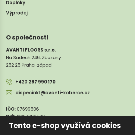
Doplňky
Výprodej
O společnosti
AVANTI FLOORS s.r.o.
Na Sadech 246, Zbuzany
252 25 Praha-západ
+420
267 990 170
dispecink1@avanti-koberce.cz
IČO:
07699506
DIČ:
CZ07699506
Tento e-shop využívá cookies